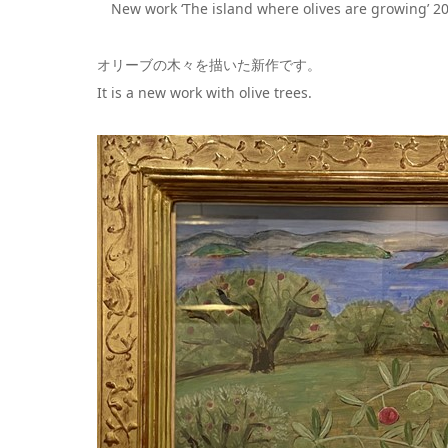
New work ‘The island where olives are growing’ 2
オリーブの木々を描いた新作です。
It is a new work with olive trees.