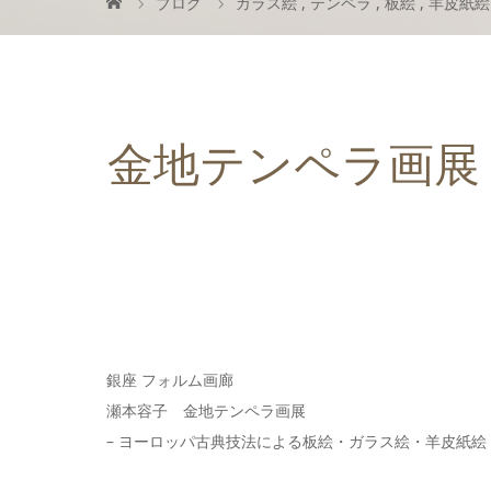
ブログ
ガラス絵
,
テンペラ
,
板絵
,
羊皮紙絵
金地テンペラ画展
銀座 フォルム画廊
瀬本容子 金地テンペラ画展
– ヨーロッパ古典技法による板絵・ガラス絵・羊皮紙絵 