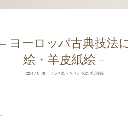
 – ヨーロッパ古典技法
絵・羊皮紙絵 –
2021.10.29
ガラス絵
,
テンペラ
,
板絵
,
羊皮紙絵
–