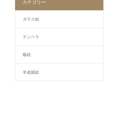
カテゴリー
ガラス絵
テンペラ
板絵
羊皮紙絵